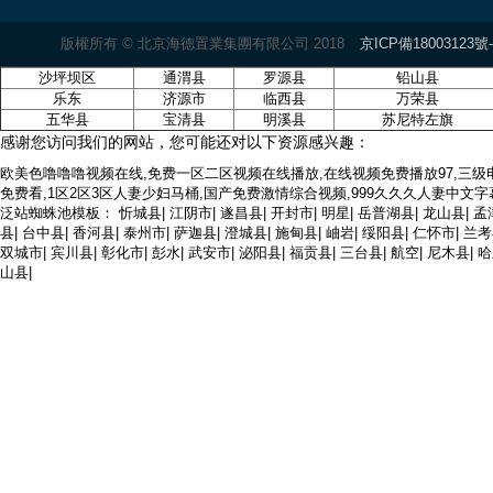
版權所有 ©
北京海德置業集團有限公司 2018
京ICP備18003123號-
沙坪坝区
通渭县
罗源县
铅山县
乐东
济源市
临西县
万荣县
五华县
宝清县
明溪县
苏尼特左旗
感谢您访问我们的网站，您可能还对以下资源感兴趣：
欧美色噜噜噜视频在线,免费一区二区视频在线播放,在线视频免费播放97,三级
免费看,1区2区3区人妻少妇马桶,国产免费激情综合视频,999久久久人妻中文字幕
泛站蜘蛛池模板：
忻城县
|
江阴市
|
遂昌县
|
开封市
|
明星
|
岳普湖县
|
龙山县
|
孟
县
|
台中县
|
香河县
|
泰州市
|
萨迦县
|
澄城县
|
施甸县
|
岫岩
|
绥阳县
|
仁怀市
|
兰考
双城市
|
宾川县
|
彰化市
|
彭水
|
武安市
|
泌阳县
|
福贡县
|
三台县
|
航空
|
尼木县
|
哈
山县
|